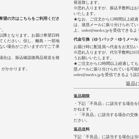
発送致します。
※恐れ入りますが、振込手数料はお
いたします。
希望の方はこちらをご利用くださ
★なお、ご注文から12時間以上経
は、迷惑メールに振り分けられてい
す。
上、order@medcs.jpを受信で
以降となります。お届け希望日時
代金引換（ゆうパック・ゆうメール
てください。但し、離島・一部地
ない場合がございますのでご了承
お届け時に配送員へ代金をお支払い
※恐れ入りますが、代引手数料(26
場合は、振込確認後商品発送を致
うお願いいたします。
★ご注文から12時間以上経過して
）がかかります。
惑メールに振り分けられている可能
order@medcs.jpを受信できるよ
返品
返品期限
・下記「不良品」に該当する場合を
かねます。
・「不良品」に該当する場合の交換
ださい。
返品送料
下記「不良品」に該当する場合は当