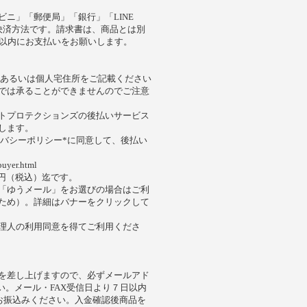
ニ」「郵便局」「銀行」「LINE
な決済方法です。請求書は、商品とは別
日以内にお支払いをお願いします。
名あるいは個人宅住所をご記載ください
では承ることができませんのでご注意
トプロテクションズの後払いサービス
します。
イバシーポリシー*に同意して、後払い
buyer.html
0円（税込）迄です。
「ゆうメール」をお選びの場合はご利
ため）。詳細はバナーをクリックして
理人の利用同意を得てご利用くださ
を差し上げますので、必ずメールアド
い。メール・FAX受信日より７日以内
にお振込みください。入金確認後商品を