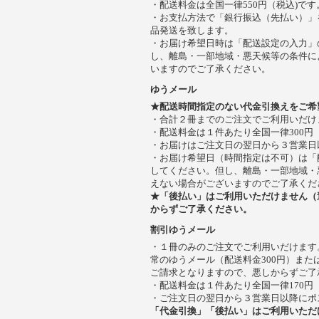
・配送料金は全国一律550円（税込)です
・お支払方法で「銀行振込（先払い）」
品発送を致します。
・お届け希望日時は「配送設定の入力」
し、離島・一部地域・悪天候等の条件に
いますのでご了承ください。
ゆうメール
★配送時間指定のない代金引換えをご希
・合計２冊までのご注文でご利用いだけ
・配送料金は１件あたり全国一律300円
・お届けはご注文日の翌日から３営業日
・お届け希望日（時間指定は不可）は「
してください。但し、離島・一部地域・
えない場合がございますのでご了承くだ
★「後払い」はご利用いただけません（
からずご了承ください。
割引ゆうメール
・１冊のみのご注文でご利用いだけます
常のゆうメール（配送料金300円）また
ご請求となりますので、悪しからずご了
・配送料金は１件あたり全国一律170円
・ご注文日の翌日から３営業日以降にポ
「代金引換」「後払い」はご利用いただ