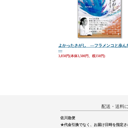
よかったさがし ―フラメンコと歩ん
―
3,850円(本体3,500円、税350円)
配送・送料
佐川急便
★代金引換でなく、お届け日時を指定さ