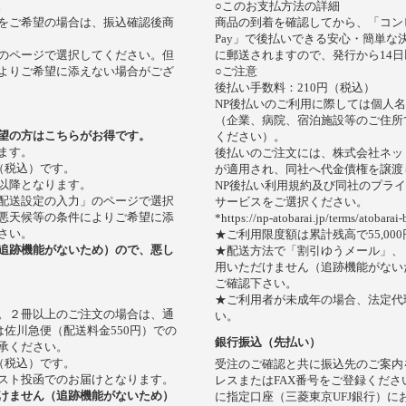
。
○このお支払方法の詳細
をご希望の場合は、振込確認後商
商品の到着を確認してから、「コンビ
Pay」で後払いできる安心・簡単
のページで選択してください。但
に郵送されますので、発行から14
よりご希望に添えない場合がござ
○ご注意
後払い手数料：210円（税込）
NP後払いのご利用に際しては個人
（企業、病院、宿泊施設等のご住所
望の方はこちらがお得です。
ください）。
ます。
後払いのご注文には、株式会社ネッ
（税込）です。
が適用され、同社へ代金債権を譲渡
以降となります。
NP後払い利用規約及び同社のプラ
配送設定の入力」のページで選択
サービスをご選択ください。
悪天候等の条件によりご希望に添
*https://np-atobarai.jp/terms/atobarai-
さい。
★ご利用限度額は累計残高で55,00
追跡機能がないため）ので、悪し
★配送方法で「割引ゆうメール」、
用いただけません（追跡機能がない
ご確認下さい。
★ご利用者が未成年の場合、法定代
。２冊以上のご注文の場合は、通
い。
は佐川急便（配送料金550円）での
銀行振込（先払い）
承ください。
（税込）です。
受注のご確認と共に振込先のご案内
スト投函でのお届けとなります。
レスまたはFAX番号をご登録くださ
けません（追跡機能がないため）
に指定口座（三菱東京UFJ銀行）