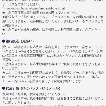
サービスをご選択ください。
*https://np-atobarai.jp/terms/atobarai-buyer.html
★ご利用限度額は累計残高で55,000円（税込）迄です。
★配送方法で「割引ゆうメール」、「ゆうメール」をお選びの場合はご利
用いただけません（追跡機能がないため）。詳細はバナーをクリックして
ご確認下さい。
★ご利用者が未成年の場合、法定代理人の利用同意を得てご利用くださ
い。
銀行振込（先払い）
受注のご確認と共に振込先のご案内を差し上げますので、必ずメールアド
レスまたはFAX番号をご登録ください。メール・FAX受信日より７日以内
に指定口座（三菱東京UFJ銀行）にお振込みください。入金確認後商品を
発送致します。
※恐れ入りますが、振込手数料はお客様でご負担くださいますようお願い
いたします。
★なお、ご注文から12時間以上経過しても自動受注メールが届かない場合
は、迷惑メールに振り分けられている可能性がありますので、ご確認の
上、order@medcs.jpを受信できるよう設定をお願いします。
代金引換（ゆうパック・ゆうメール）
お届け時に配送員へ代金をお支払いください。
※恐れ入りますが、代引手数料(265円）はお客様でご負担くださいますよ
うお願いいたします。