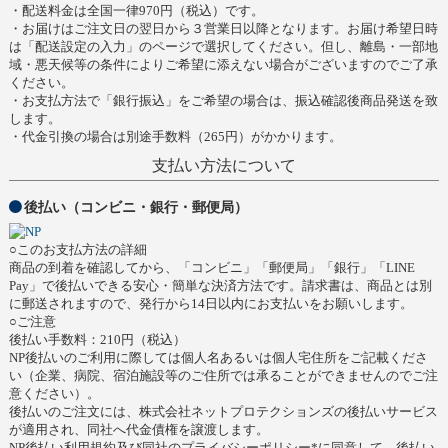
・配送料金は全国一律970円（税込）です。
・お届けはご注文日の翌日から３営業日以降となります。お届け希望日時
は「配送設定の入力」のページで選択してください。但し、離島・一部地
域・悪天候等の条件によりご希望に添えない場合がございますのでご了承
ください。
・お支払方法で「銀行振込」をご希望の場合は、振込確認後商品発送を致
します。
・代金引換の場合は別途手数料（265円）がかかります。
支払い方法について
後払い（コンビニ・銀行・郵便局）
○このお支払方法の詳細
商品の到着を確認してから、「コンビニ」「郵便局」「銀行」「LINE
Pay」で後払いできる安心・簡単な決済方法です。請求書は、商品とは別
に郵送されますので、発行から14日以内にお支払いをお願いします。
○ご注意
後払い手数料：210円（税込）
NP後払いのご利用に際しては個人名あるいは個人宅住所をご記載くださ
い（企業、病院、宿泊施設等のご住所では承ることができませんのでご注
意ください）。
後払いのご注文には、株式会社ネットプロテクションズの後払いサービス
が適用され、同社へ代金債権を譲渡します。
NP後払い利用規約及び同社のプライバシーポリシー*に同意して、後払い