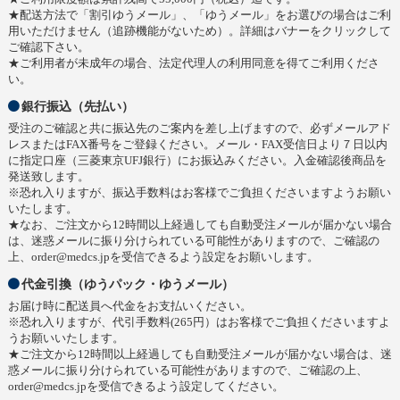
★配送方法で「割引ゆうメール」、「ゆうメール」をお選びの場合はご利
用いただけません（追跡機能がないため）。詳細はバナーをクリックして
ご確認下さい。
★ご利用者が未成年の場合、法定代理人の利用同意を得てご利用くださ
い。
銀行振込（先払い）
受注のご確認と共に振込先のご案内を差し上げますので、必ずメールアド
レスまたはFAX番号をご登録ください。メール・FAX受信日より７日以内
に指定口座（三菱東京UFJ銀行）にお振込みください。入金確認後商品を
発送致します。
※恐れ入りますが、振込手数料はお客様でご負担くださいますようお願い
いたします。
★なお、ご注文から12時間以上経過しても自動受注メールが届かない場合
は、迷惑メールに振り分けられている可能性がありますので、ご確認の
上、order@medcs.jpを受信できるよう設定をお願いします。
代金引換（ゆうパック・ゆうメール）
お届け時に配送員へ代金をお支払いください。
※恐れ入りますが、代引手数料(265円）はお客様でご負担くださいますよ
うお願いいたします。
★ご注文から12時間以上経過しても自動受注メールが届かない場合は、迷
惑メールに振り分けられている可能性がありますので、ご確認の上、
order@medcs.jpを受信できるよう設定してください。