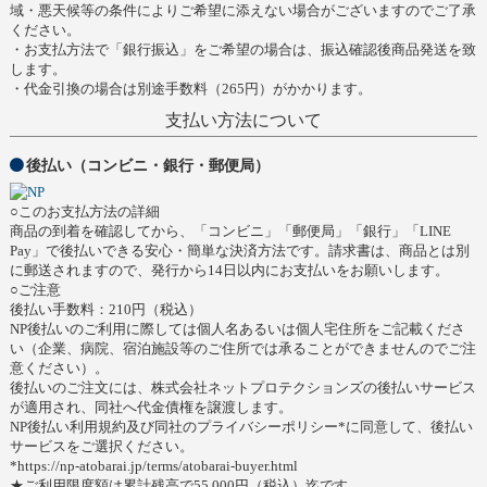
域・悪天候等の条件によりご希望に添えない場合がございますのでご了承
ください。
・お支払方法で「銀行振込」をご希望の場合は、振込確認後商品発送を致
します。
・代金引換の場合は別途手数料（265円）がかかります。
支払い方法について
後払い（コンビニ・銀行・郵便局）
○このお支払方法の詳細
商品の到着を確認してから、「コンビニ」「郵便局」「銀行」「LINE
Pay」で後払いできる安心・簡単な決済方法です。請求書は、商品とは別
に郵送されますので、発行から14日以内にお支払いをお願いします。
○ご注意
後払い手数料：210円（税込）
NP後払いのご利用に際しては個人名あるいは個人宅住所をご記載くださ
い（企業、病院、宿泊施設等のご住所では承ることができませんのでご注
意ください）。
後払いのご注文には、株式会社ネットプロテクションズの後払いサービス
が適用され、同社へ代金債権を譲渡します。
NP後払い利用規約及び同社のプライバシーポリシー*に同意して、後払い
サービスをご選択ください。
*https://np-atobarai.jp/terms/atobarai-buyer.html
★ご利用限度額は累計残高で55,000円（税込）迄です。