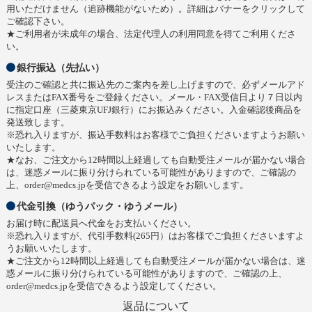
用いただけません（追跡機能がないため）。詳細はバナーをクリックして
ご確認下さい。
★ご利用者が未成年の場合、法定代理人の利用同意を得てご利用くださ
い。
銀行振込（先払い）
受注のご確認と共に振込先のご案内を差し上げますので、必ずメールアド
レスまたはFAX番号をご登録ください。メール・FAX受信日より７日以内
に指定口座（三菱東京UFJ銀行）にお振込みください。入金確認後商品を
発送致します。
※恐れ入りますが、振込手数料はお客様でご負担くださいますようお願い
いたします。
★なお、ご注文から12時間以上経過しても自動受注メールが届かない場合
は、迷惑メールに振り分けられている可能性がありますので、ご確認の
上、order@medcs.jpを受信できるよう設定をお願いします。
代金引換（ゆうパック・ゆうメール）
お届け時に配送員へ代金をお支払いください。
※恐れ入りますが、代引手数料(265円）はお客様でご負担くださいますよ
うお願いいたします。
★ご注文から12時間以上経過しても自動受注メールが届かない場合は、迷
惑メールに振り分けられている可能性がありますので、ご確認の上、
order@medcs.jpを受信できるよう設定してください。
返品について