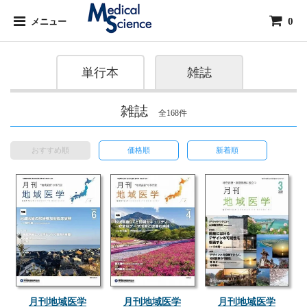
0
メニュー
単行本
雑誌
雑誌
全168件
おすすめ順
価格順
新着順
月刊地域医学
月刊地域医学
月刊地域医学