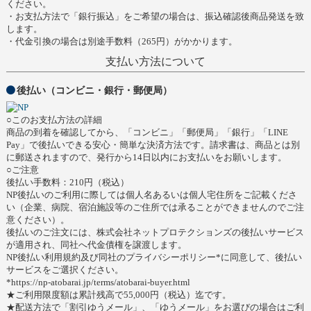
ください。
・お支払方法で「銀行振込」をご希望の場合は、振込確認後商品発送を致
します。
・代金引換の場合は別途手数料（265円）がかかります。
支払い方法について
後払い（コンビニ・銀行・郵便局）
○このお支払方法の詳細
商品の到着を確認してから、「コンビニ」「郵便局」「銀行」「LINE
Pay」で後払いできる安心・簡単な決済方法です。請求書は、商品とは別
に郵送されますので、発行から14日以内にお支払いをお願いします。
○ご注意
後払い手数料：210円（税込）
NP後払いのご利用に際しては個人名あるいは個人宅住所をご記載くださ
い（企業、病院、宿泊施設等のご住所では承ることができませんのでご注
意ください）。
後払いのご注文には、株式会社ネットプロテクションズの後払いサービス
が適用され、同社へ代金債権を譲渡します。
NP後払い利用規約及び同社のプライバシーポリシー*に同意して、後払い
サービスをご選択ください。
*https://np-atobarai.jp/terms/atobarai-buyer.html
★ご利用限度額は累計残高で55,000円（税込）迄です。
★配送方法で「割引ゆうメール」、「ゆうメール」をお選びの場合はご利