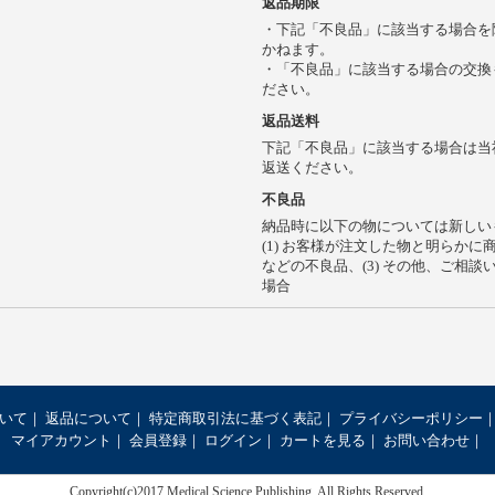
返品期限
・下記「不良品」に該当する場合を
かねます。
・「不良品」に該当する場合の交換
ださい。
返品送料
下記「不良品」に該当する場合は当
返送ください。
不良品
納品時に以下の物については新しい
(1) お客様が注文した物と明らかに
などの不良品、(3) その他、ご相
場合
いて
返品について
特定商取引法に基づく表記
プライバシーポリシー
マイアカウント
会員登録
ログイン
カートを見る
お問い合わせ
Copyright(c)2017 Medical Science Publishing. All Rights Reserved.