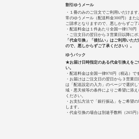
割引ゆうメール
・１冊のみのご注文でご利用いだけます
常のゆうメール（配送料金300円）また
ご請求となりますので、悪しからずご了
・配送料金は１件あたり全国一律170円
・ご注文日の翌日から３営業日以降にポ
「代金引換」「後払い」はご利用いただ
ので、悪しからずご了承ください）。
ゆうパック
★お届け日時指定のある代金引換えをご
い。
・配送料金は全国一律970円（税込）で
・お届けはご注文日の翌日から３営業日
は「配送設定の入力」のページで選択し
域・悪天候等の条件によりご希望に添え
ください。
・お支払方法で「銀行振込」をご希望の
します。
・代金引換の場合は別途手数料（265円